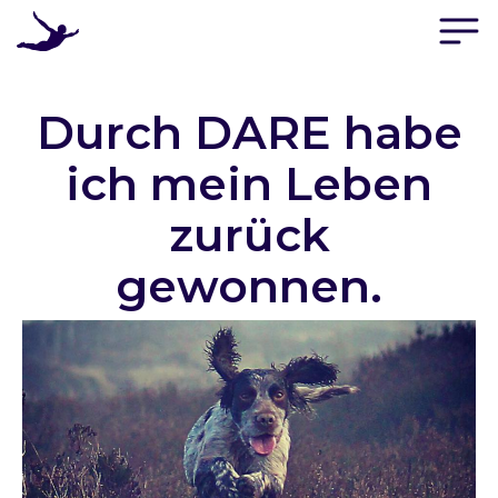
D
A
R
Durch DARE habe
E
A
P
ich mein Leben
P
zurück
D
A
gewonnen.
R
E
B
U
C
H
E
R
F