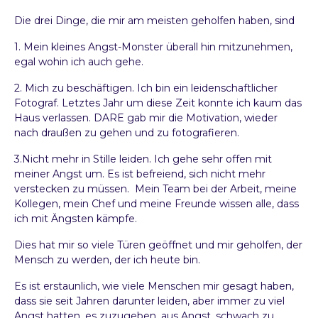
R
Y
Die drei Dinge, die mir am meisten geholfen haben, sind
B
O
1. Mein kleines Angst-Monster überall hin mitzunehmen,
A
egal wohin ich auch gehe.
R
2. Mich zu beschäftigen. Ich bin ein leidenschaftlicher
D
Fotograf. Letztes Jahr um diese Zeit konnte ich kaum das
Haus verlassen. DARE gab mir die Motivation, wieder
nach draußen zu gehen und zu fotografieren.
3.Nicht mehr in Stille leiden. Ich gehe sehr offen mit
meiner Angst um. Es ist befreiend, sich nicht mehr
verstecken zu müssen. Mein Team bei der Arbeit, meine
Kollegen, mein Chef und meine Freunde wissen alle, dass
ich mit Ängsten kämpfe.
Dies hat mir so viele Türen geöffnet und mir geholfen, der
Mensch zu werden, der ich heute bin.
Es ist erstaunlich, wie viele Menschen mir gesagt haben,
dass sie seit Jahren darunter leiden, aber immer zu viel
Angst hatten, es zuzugeben, aus Angst, schwach zu