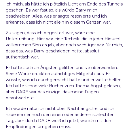
ich mich, als hätte ich plötzlich Licht am Ende des Tunnels
A
gesehen. Es war fast so, als würde Barry mich
C
beschreiben. Alles, was er sagte resonierte und ich
H
erkannte, dass ich nicht allein in diesem Ganzen war.
I
N
Zu sagen, dass ich begeistert war, wäre eine
G
Untertreibung. Hier war eine Technik, die in jeder Hinsicht
vollkommen Sinn ergab, aber noch wichtiger war für mich,
K
dass das, was Barry geschrieben hatte, absolut
O
authentisch war.
N
T
Er hatte auch an Ängsten gelitten und sie überwunden.
A
Seine Worte drückten aufrichtiges Mitgefühl aus. Er
K
wusste, was ich durchgemacht hatte und er wollte helfen.
T
Ich hatte schon viele Bücher zum Thema Angst gelesen,
aber DARE war das einzige, das meine Fragen
A
beantwortete.
D
V
Ich wurde natürlich nicht über Nacht angstfrei und ich
I
habe immer noch den einen oder anderen schlechten
S
Tag, aber durch DARE weiß ich jetzt, wie ich mit den
O
Empfindungen umgehen muss.